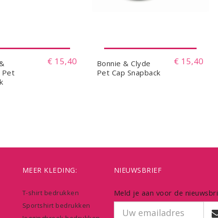
€ 15,40
€ 15,40
 &
Bonnie & Clyde
 Pet
Pet Cap Snapback
k
MEER KLEDING:
NIEUWSBRIEF
Meld je aan voor de nieuwsbri
T-shirt bedrukken
Sportshirt bedrukken
Joggingbroek bedrukken