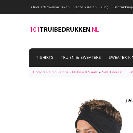
Over 101truibedrukken
Onze klanten
Blog
Bedrukking
T-SHIRTS
TRUIEN & SWEATERS
SWEATER KI
Home
»
Petten - Caps - Mutsen & Sjaals
»
Sols Everest 55 F