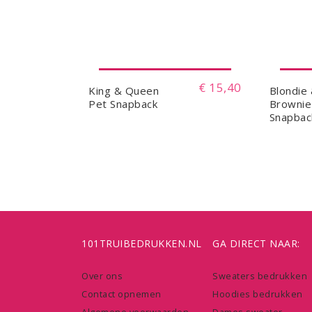
€ 15,40
King & Queen
Blondie
Pet Snapback
Brownie
Snapbac
101TRUIBEDRUKKEN.NL
GA DIRECT NAAR:
Over ons
Sweaters bedrukken
Contact opnemen
Hoodies bedrukken
Algemene voorwaarden
Dames sweater