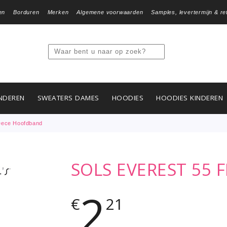
en
Borduren
Merken
Algemene voorwaarden
Samples, levertermijn & re
NDEREN
SWEATERS DAMES
HOODIES
HOODIES KINDEREN
leece Hoofdband
SOLS EVEREST 55
2
€
21