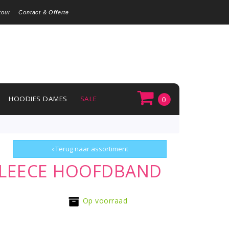
tour
Contact & Offerte
HOODIES DAMES
SALE
0
‹ Terug naar assortiment
 FLEECE HOOFDBAND
Op voorraad