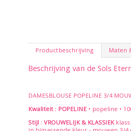
Productbeschrijving
Maten 
Beschrijving van de Sols Et
DAMESBLOUSE POPELINE 3/4 MOU
Kwaliteit
:
POPELINE
• popeline • 1
Stijl
:
VROUWELIJK & KLASSIEK
klass
in bijpassende kleur - mouwen 3/4