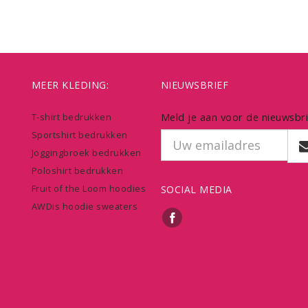
MEER KLEDING:
NIEUWSBRIEF
Meld je aan voor de nieuwsbri
T-shirt bedrukken
Sportshirt bedrukken
Joggingbroek bedrukken
Poloshirt bedrukken
Fruit of the Loom hoodies
SOCIAL MEDIA
AWDis hoodie sweaters