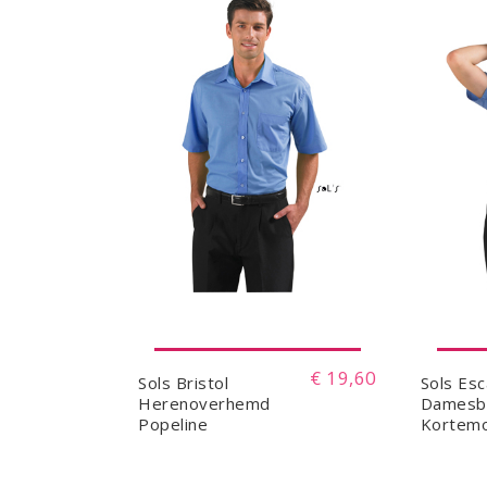
€ 19,60
Sols Bristol
Sols Es
Herenoverhemd
Damesb
Popeline
Kortem