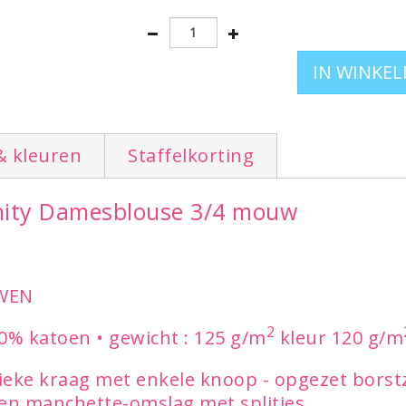
Ook leverbaar in herenmodel
klik hier
& kleuren
Staffelkorting
ernity Damesblouse 3/4 mouw
WEN
2
00% katoen • gewicht : 125 g/m
kleur 120 g/m
ieke kraag met enkele knoop - opgezet borstz
 en manchette-omslag met splitjes