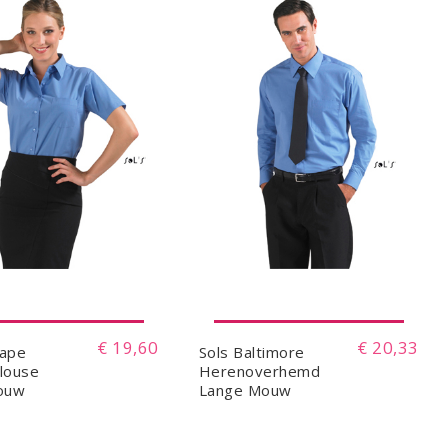
€ 19,60
€ 20,33
cape
Sols Baltimore
louse
Herenoverhemd
ouw
Lange Mouw