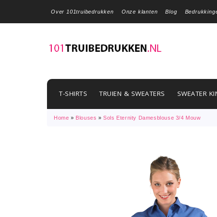
Over 101truibedrukken
Onze klanten
Blog
Bedrukking
T-SHIRTS
TRUIEN & SWEATERS
SWEATER KI
Home
»
Blouses
»
Sols Eternity Damesblouse 3/4 Mouw