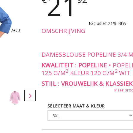
21
Exclusief 21% Btw
OMSCHRIJVING
DAMESBLOUSE POPELINE 3/4
KWALITEIT
:
POPELINE
• POPEL
2
2
125 G/M
KLEUR 120 G/M
WIT
STIJL
:
VROUWELIJK & KLASSIEK
KNOOP - OPGEZET BORSTZAKJE 
Meer prod
KNOOPSSLUITING IN BIJPASSE
MANCHETTE-OMSLAG MET SPL
SELECTEER MAAT & KLEUR
LEVERBAAT IN DE MATEN
:
XS - S - M - L - XL - XXL - 3XL