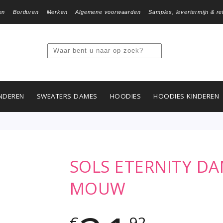
en
Borduren
Merken
Algemene voorwaarden
Samples, levertermijn & re
NDEREN
SWEATERS DAMES
HOODIES
HOODIES KINDEREN
SOLS ETERNITY D
MOUW
€
92