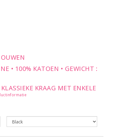
 MOUWEN
INE • 100% KATOEN • GEWICHT :
KLASSIEKE KRAAG MET ENKELE
LINKERBORST - 7-
uctinformatie
NDE KLEUR - MOUWEN 3/4 EN
ITJES