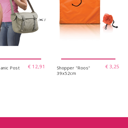
€ 12,91
€ 3,25
ganic Post
Shopper "Roos"
39x52cm