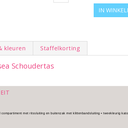
& kleuren
Staffelkorting
lsea Schoudertas
EIT
 compartiment met ritssluiting en buitenzak met klittenbandsluiting • tweekleurig ka