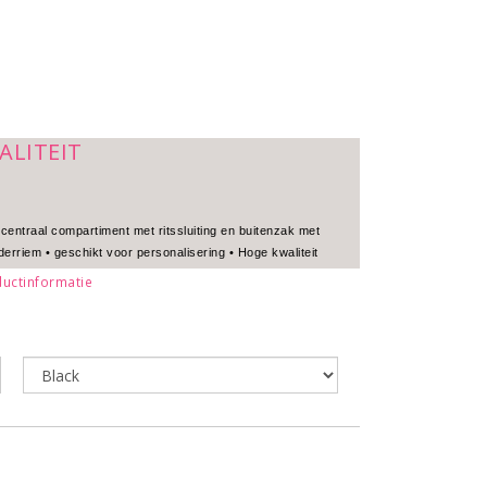
ALITEIT
 centraal compartiment met ritssluiting en buitenzak met
derriem • geschikt voor personalisering • Hoge kwaliteit
uctinformatie