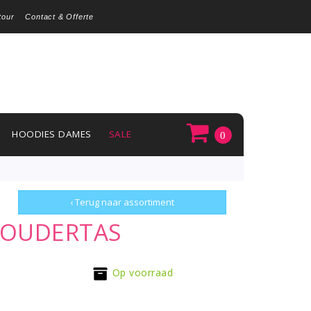
tour
Contact & Offerte
HOODIES DAMES
SALE
0
‹ Terug naar assortiment
HOUDERTAS
Op voorraad