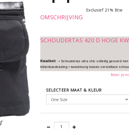
Exclusief 21% Btw
OMSCHRIJVING
SCHOUDERTAS 420 D HOGE KW
Kwaliteit
: • Schoudertas ultra chic volledig gevoerd met
klittenbandsluiting • tweekleurig katoen verstelbare schou
Meer prod
Afmetingen : 20 x 25 cm
SELECTEER MAAT & KLEUR