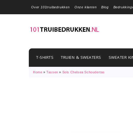
Over 101truibedrukken
Onze klanten
Blog
Bedrukking
T-SHIRTS
TRUIEN & SWEATERS
SWEATER KI
Home
»
Tassen
»
Sols Chelsea Schoudertas