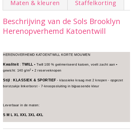
Maten & kleuren
Staffelkorting
Beschrijving van de Sols Brooklyn
Herenopverhemd Katoentwill
HERENOVERHEMD KATOENTWILL KORTE MOUWEN
Kwaliteit
TWILL
:
• Twill 100 % geëmeriseerd katoen, voelt zacht aan •
2
gewicht: 140 g/m
• 2 reserveknopen
Stijl
KLASSIEK & SPORTIEF
:
- klassieke kraag met 2 knopen - opgezet
borstzakje linkerborst - 7-knoopssluiting in bijpassende kleur
Leverbaar in de maten:
S M L XL XXL 3XL 4XL