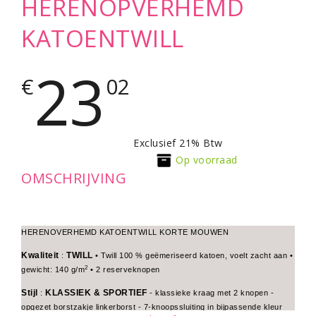
HERENOPVERHEMD
KATOENTWILL
23
€
02
Exclusief 21% Btw
Op voorraad
OMSCHRIJVING
HERENOVERHEMD KATOENTWILL KORTE MOUWEN
Kwaliteit
TWILL
:
• Twill 100 % geëmeriseerd katoen, voelt zacht aan •
2
gewicht: 140 g/m
• 2 reserveknopen
Stijl
KLASSIEK & SPORTIEF
:
- klassieke kraag met 2 knopen -
opgezet borstzakje linkerborst - 7-knoopssluiting in bijpassende kleur