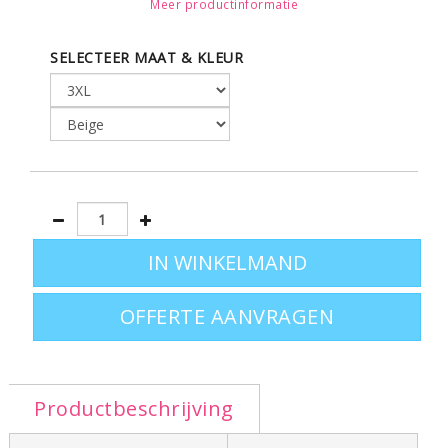
Meer productinformatie
Leverbaar in de maten:
SELECTEER MAAT & KLEUR
S M L XL XXL 3XL 4XL
OFFERTE AANVRAGEN
Productbeschrijving