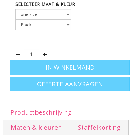
Productpluspunten
: BI-ETHIC T.DAILY is een artikel waarvan het
SELECTEER MAAT & KLEUR
katoen afkomstig is uit de eerlijke handel en wordt gegarandeerd door
het FAIR TRADE/MAX HAVELAAR en afkomstig uit de biologische
landbouw volgens OE100 door Control Union Certifications (CU 815208)
Afmetingen: 32,5 x 29,2 x 15,5 cm
OFFERTE AANVRAGEN
Productbeschrijving
Maten & kleuren
Staffelkorting