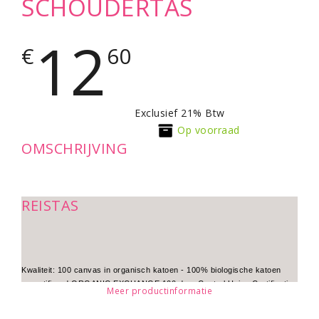
SCHOUDERTAS
12
€
60
Exclusief 21% Btw
Op voorraad
OMSCHRIJVING
REISTAS
Kwaliteit: 100 canvas in organisch katoen - 100% biologische katoen
gecertifieerd ORGANIC EXCHANGE 100 door Control Union Certification
Meer productinformatie
- flap met velcro sluiting - comfortabele schouderriem