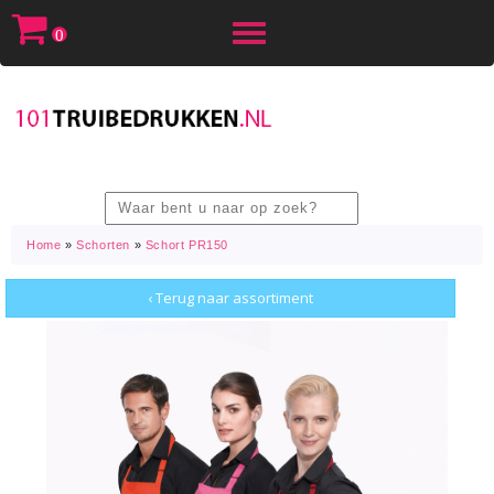
Toggle
0
navigation
Home
»
Schorten
»
Schort PR150
‹ Terug naar assortiment