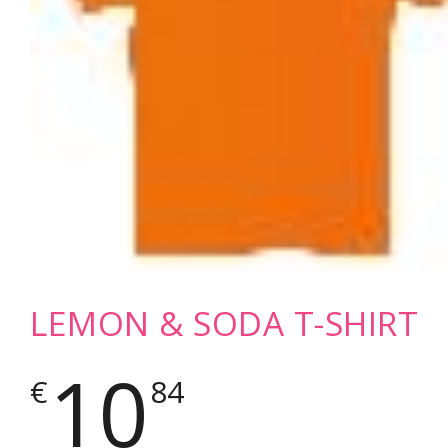
LEMON & SODA T-SHIRT
10
€
84