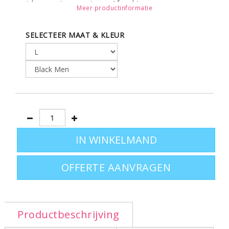
met knopen toon op toon. Afwerking
Meer productinformatie
dubbelstiksel. Dames polo heeft knooplijst met 4
knopen. 2 vlakke borstzakjes met geknoopte
SELECTEER MAAT & KLEUR
overslag. Afwerking dubbel stiksel.
Terug naar het volledige assortiment poloshirts? Ga
naar
polo's bedrukken
.
OFFERTE AANVRAGEN
Productbeschrijving