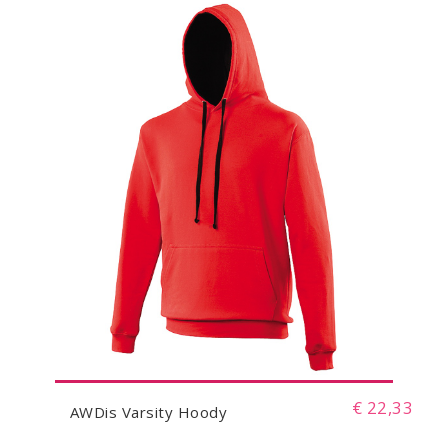
€ 22,33
AWDis Varsity Hoody