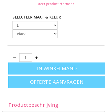
Ribgebreide manchetten aan de armen en de boord • 2
Meer productinformatie
opgezette zakken • Voorzien van zijnaden.
SELECTEER MAAT & KLEUR
Leverbaar in de maten S - M - L - XL - XXL
Terug naar hoofdoverzicht:
hoodies bedrukken
OFFERTE AANVRAGEN
Productbeschrijving