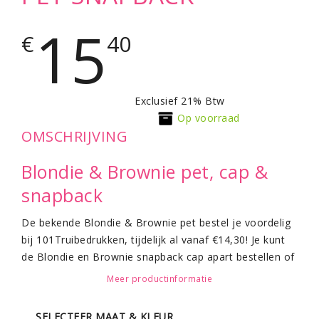
15
€
40
Exclusief 21% Btw
Op voorraad
OMSCHRIJVING
Blondie & Brownie pet, cap &
snapback
De bekende Blondie & Brownie pet bestel je voordelig
bij 101Truibedrukken, tijdelijk al vanaf €14,30! Je kunt
de Blondie en Brownie snapback cap apart bestellen of
als een setje! Alle blonde en bruinharige vrienden
Meer productinformatie
kunnen nu een bijpassend Brownie of Blondie pet
bestellen voor feesten, festivals of gewoon zomaar.
SELECTEER MAAT & KLEUR