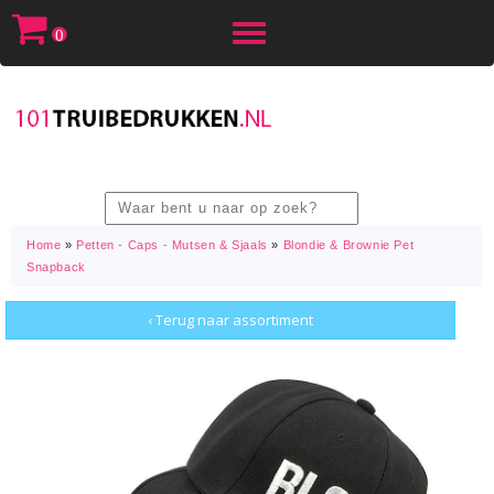
Toggle
0
navigation
Home
»
Petten - Caps - Mutsen & Sjaals
»
Blondie & Brownie Pet
Snapback
‹ Terug naar assortiment