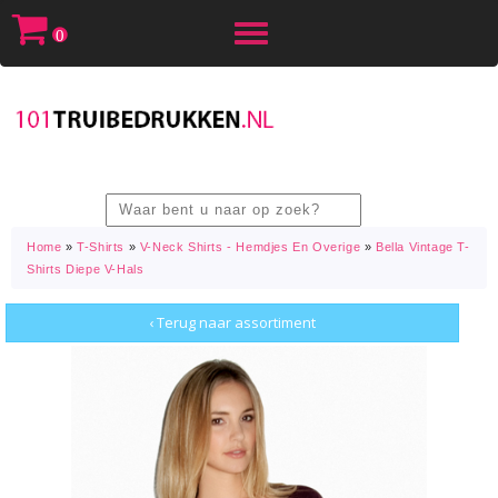
Toggle
0
navigation
Home
»
T-Shirts
»
V-Neck Shirts - Hemdjes En Overige
»
Bella Vintage T-
Shirts Diepe V-Hals
‹ Terug naar assortiment